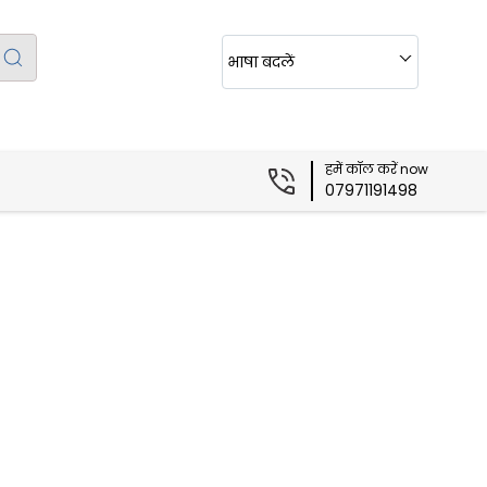
भाषा बदलें
हमें कॉल करें now
07971191498